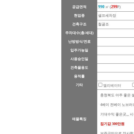
990
299
공급면적
㎡ (
P)
현업종
셀프세차장
건축구조
철골조
주차대수(총/세대)
난방방식/연료
입주가능일
사용승인일
건축물용도
용적률
기타
엘리베이터
충청북도 아주 좋은 
4베이 전베이 노브러쉬
기대수익 좋은곳,,, 
매물특징
집기값 300만원
보증금만으로 장사할 수