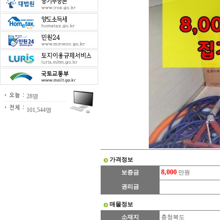
28명
101,544명
가격정보
8,000
보증금
만원
권리금
매물정보
소재지
충청북도