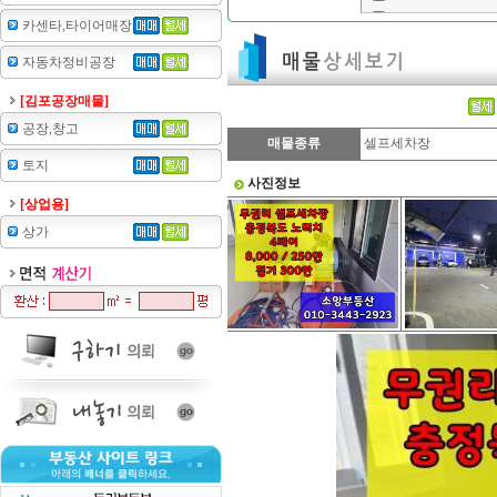
카센타,타이어매장
자동차정비공장
[김포공장매물]
공장,창고
매물종류
셀프세차장
토지
사진정보
[상업용]
상가