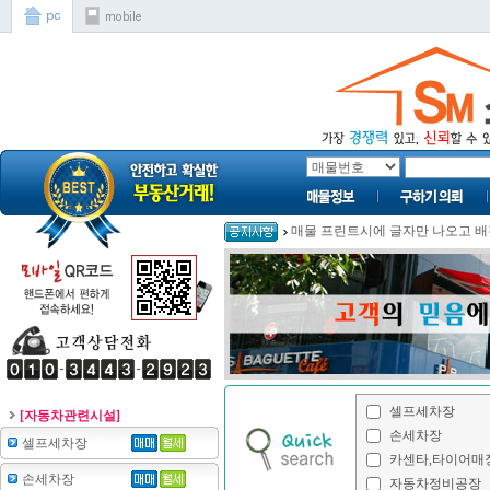
매물 프린트시에 글자만 나오고 배경
[자동차관련시설]
셀프세차장
손세차장