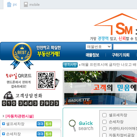
매물 프린트시에 글자만 나오고 배경
[자동차관련시설]
셀프세차장
손세차장