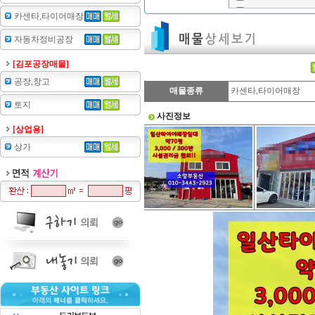
카센타,타이어매장
자동차정비공장
[김포공장매물]
공장,창고
매물종류
카센타,타이어매장
토지
사진정보
[상업용]
상가