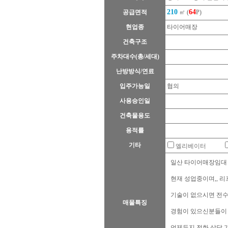
210
64
공급면적
㎡ (
P)
현업종
타이어매장
건축구조
주차대수(총/세대)
난방방식/연료
입주가능일
협의
사용승인일
건축물용도
용적률
기타
엘리베이터
일산 타이어매장임대 합
현재 성업중이며,, 리
기술이 없으시면 전수
매물특징
경험이 있으신분들이 
언제든지 전화 상담 가능