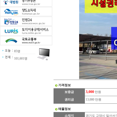
85명
101,601명
가격정보
3,000
보증금
만원
권리금
13,000 만원
매물정보
소재지
경기도 고양시 일산서