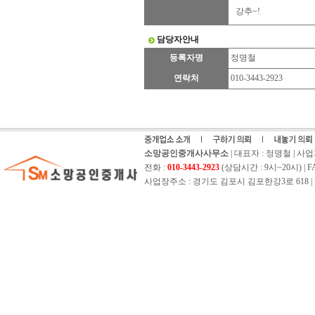
강추~!
담당자안내
등록자명
정명철
연락처
010-3443-2923
소망공인중개사사무소
| 대표자 : 정명철 | 사업자등
전화 :
010-3443-2923
(상담시간 : 9시~20시) | FAX 
사업장주소 : 경기도 김포시 김포한강3로 618 | 홈페이지 