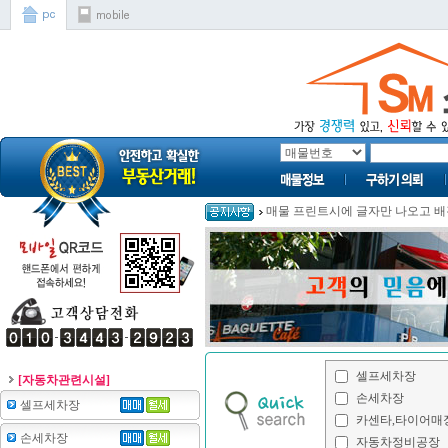
매물 프린트시에 글자만 나오고 배경
[자동차관련시설]
셀프세차장
손세차장