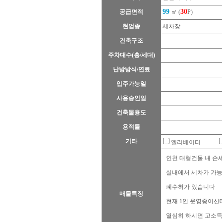
99
30
공급면적
㎡ (
P)
현업종
세차장
건축구조
주차대수(총/세대)
난방방식/연료
입주가능일
사용승인일
건축물용도
용적률
기타
엘리베이터
인천 대형건물 내 손
실내에서 세차가 가능
폐수허가 있습니다
매물특징
현재 1인 운영중이신데
열심히 하시면 고소득 