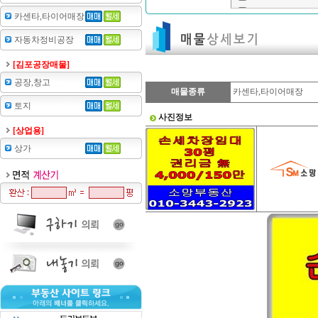
카센타,타이어매장
자동차정비공장
[김포공장매물]
공장,창고
매물종류
카센타,타이어매장
토지
사진정보
[상업용]
상가