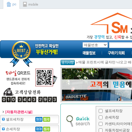
매물 프린트시에 글자만 나오고 배경
[자동차관련시설]
셀프세차장
손세차장