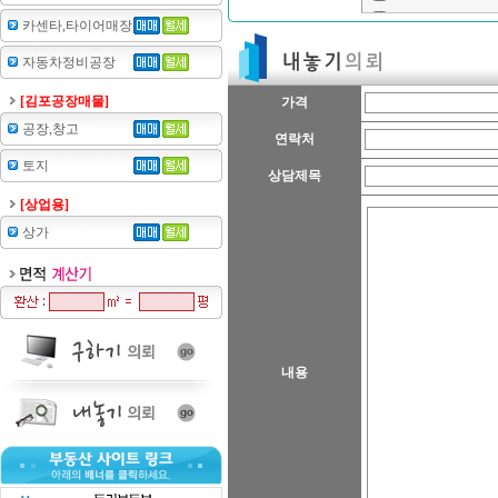
카센타,타이어매장
자동차정비공장
[김포공장매물]
가격
공장,창고
연락처
토지
상담제목
[상업용]
상가
내용