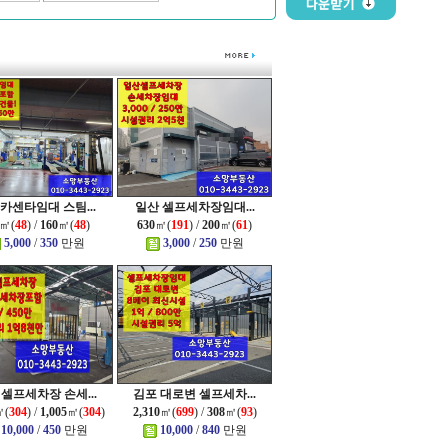
카센타임대 스팀...
일산 셀프세차장임대...
㎡(
48
) /
160
㎡(
48
)
630
㎡(
191
) /
200
㎡(
61
)
5,000
/
350
만원
3,000
/
250
만원
 셀프세차장 손세...
김포 대로변 셀프세차...
㎡(
304
) /
1,005
㎡(
304
)
2,310
㎡(
699
) /
308
㎡(
93
)
10,000
/
450
만원
10,000
/
840
만원