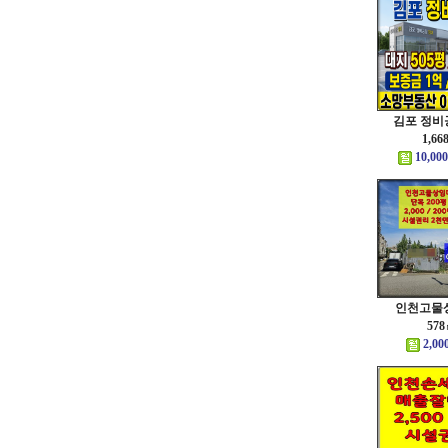
김포 정비공
1,66
10,000
인천고물상
578
2,00