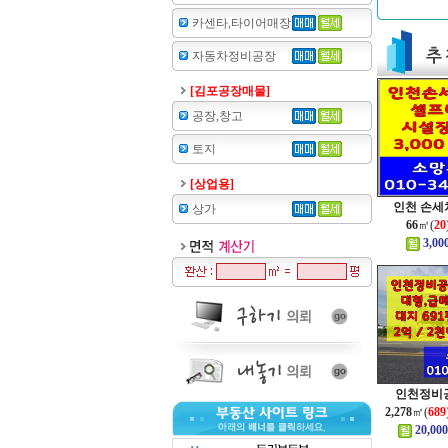
카센타,타이어매장
자동차정비공장
[김포공장매물]
공장,창고
토지
[상업용]
인천 손세차
상가
66
㎡(
20
3,00
인천정비공
2,278
㎡(
689
20,000