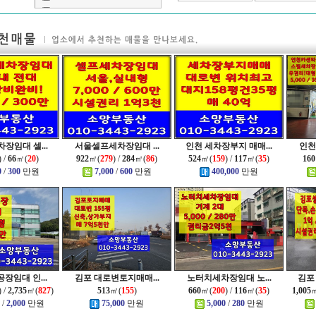
장임대 셀...
서울셀프세차장임대 ...
인천 세차장부지 매매...
인천
) /
66
㎡(
20
)
922
㎡(
279
) /
284
㎡(
86
)
524
㎡(
159
) /
117
㎡(
35
)
160
0
/
300
만원
7,000
/
600
만원
400,000
만원
장임대 인...
김포 대로변토지매매...
노터치세차장임대 노...
김포
) /
2,735
㎡(
827
)
513
㎡(
155
)
660
㎡(
200
) /
116
㎡(
35
)
1,005
/
2,000
만원
75,000
만원
5,000
/
280
만원