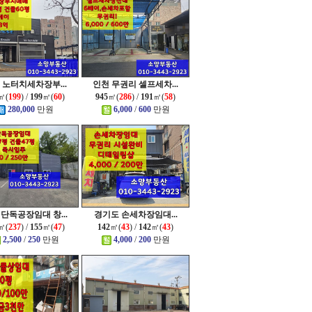
 노터치세차장부...
인천 무권리 셀프세차...
㎡(
199
) /
199
㎡(
60
)
945
㎡(
286
) /
191
㎡(
58
)
280,000
만원
6,000
/
600
만원
 단독공장임대 창...
경기도 손세차장임대...
㎡(
237
) /
155
㎡(
47
)
142
㎡(
43
) /
142
㎡(
43
)
2,500
/
250
만원
4,000
/
200
만원