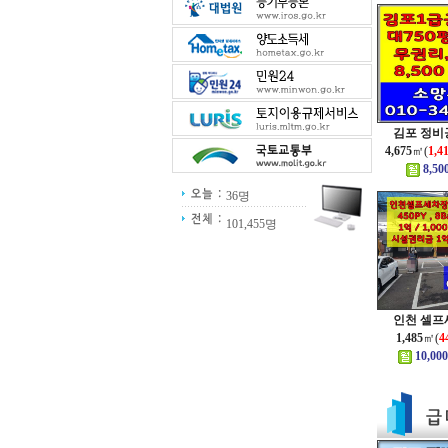
김포 정비공
4,675
㎡(
1,4
8,50
36명
101,455명
인천 셀프세
1,485
㎡(
4
10,000