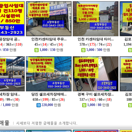
장임대 공...
인천카센타임대 주유...
인천 카센타임대 타이...
김포
14
) /
363
㎡(
110
)
45
㎡(
14
) /
45
㎡(
14
)
578
㎡(
175
) /
74
㎡(
22
)
1,194
0
/
850
만원
1,000
/
130
만원
5,000
/
500
만원
차장 임대...
당진 셀프세차장매매...
경북 구미 셀프세차장...
김포
49
) /
99
㎡(
30
)
658
㎡(
199
) /
85
㎡(
26
)
537
㎡(
162
) /
60
㎡(
18
)
180
/
1,000
만원
220,000
만원
1,000
/
80
만원