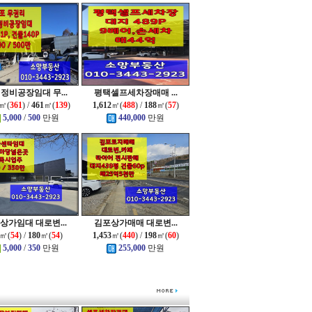
 정비공장임대 무...
평택셀프세차장매매 ...
㎡(
361
) /
461
㎡(
139
)
1,612
㎡(
488
) /
188
㎡(
57
)
5,000
/
500
만원
440,000
만원
상가임대 대로변...
김포상가매매 대로변...
㎡(
54
) /
180
㎡(
54
)
1,453
㎡(
440
) /
198
㎡(
60
)
5,000
/
350
만원
255,000
만원