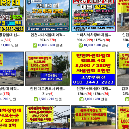
장임대 신...
인천나대지임대 야적...
노터치세차장매매 임...
인천
8
㎡(
505
)
893
㎡(
270
)
990
㎡(
299
) /
125
㎡(
38
)
658
/
1,000
만원
10,000
/
600
만원
10,000
/
500
만원
임대 야적...
인천 대로변코너 카센...
인천카센타임대 대형...
김포
㎡(
175
)
21
㎡(
6
)
120
㎡(
36
) /
120
㎡(
36
)
785
0
/
200
만원
2,500
/
210
만원
3,000
/
280
만원